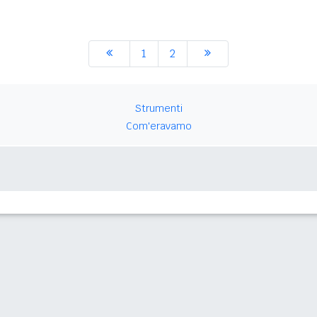
1
2
Strumenti
Com'eravamo