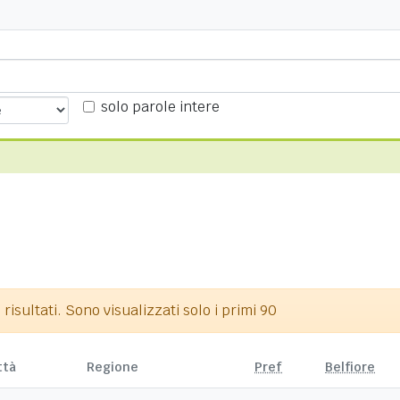
solo parole intere
isultati. Sono visualizzati solo i primi 90
ttà
Regione
Pref
Belfiore