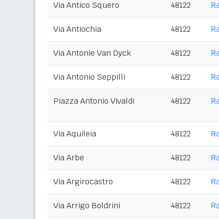
Via Antico Squero
48122
R
Via Antiochia
48122
R
Via Antonie Van Dyck
48122
R
Via Antonio Seppilli
48122
R
Piazza Antonio Vivaldi
48122
R
Via Aquileia
48122
R
Via Arbe
48122
R
Via Argirocastro
48122
R
Via Arrigo Boldrini
48122
R