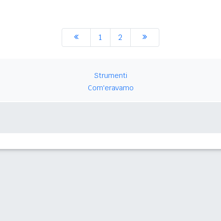
1
2
Strumenti
Com'eravamo