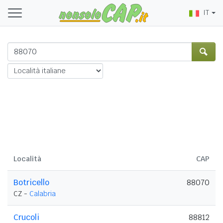
IT
Località
CAP
Botricello
88070
CZ -
Calabria
Crucoli
88812