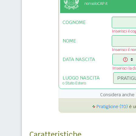
nonsoloCAP.it
COGNOME
Inserisci il c
NOME
Inserisci il n
DATA NASCITA
Inserisci la d
LUOGO NASCITA
o Stato Estero
Considera anche 
Pratiglione (TO)
è u
Caratteristiche