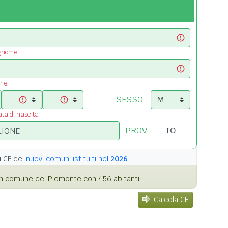
ognome
ome
SESSO
ata di nascita
PROV
i
CF dei
nuovi comuni istituiti nel
2026
n comune del Piemonte con 456 abitanti.
Calcola CF