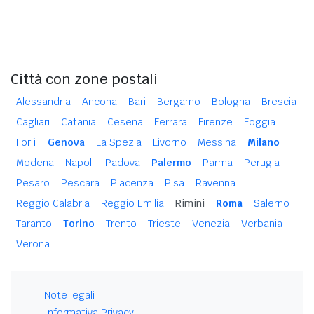
Città con zone postali
Alessandria
Ancona
Bari
Bergamo
Bologna
Brescia
Cagliari
Catania
Cesena
Ferrara
Firenze
Foggia
Forlì
Genova
La Spezia
Livorno
Messina
Milano
Modena
Napoli
Padova
Palermo
Parma
Perugia
Pesaro
Pescara
Piacenza
Pisa
Ravenna
Reggio Calabria
Reggio Emilia
Rimini
Roma
Salerno
Taranto
Torino
Trento
Trieste
Venezia
Verbania
Verona
Note legali
Informativa Privacy