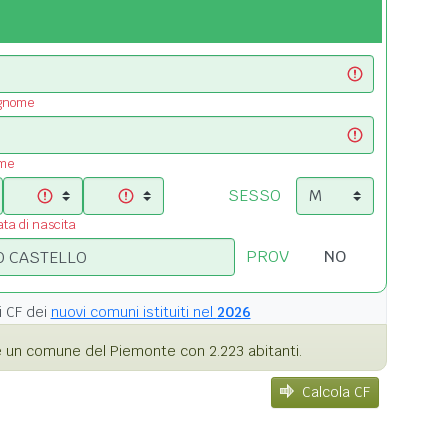
ognome
ome
SESSO
ata di nascita
PROV
i
CF dei
nuovi comuni istituiti nel
2026
 un comune del Piemonte con 2.223 abitanti.
Calcola CF