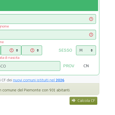
ognome
ome
SESSO
ata di nascita
PROV
i
CF dei
nuovi comuni istituiti nel
2026
n comune del Piemonte con 931 abitanti.
Calcola CF