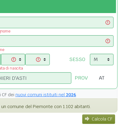
ognome
ome
SESSO
ata di nascita
PROV
i
CF dei
nuovi comuni istituiti nel
2026
 un comune del Piemonte con 1.102 abitanti.
Calcola CF