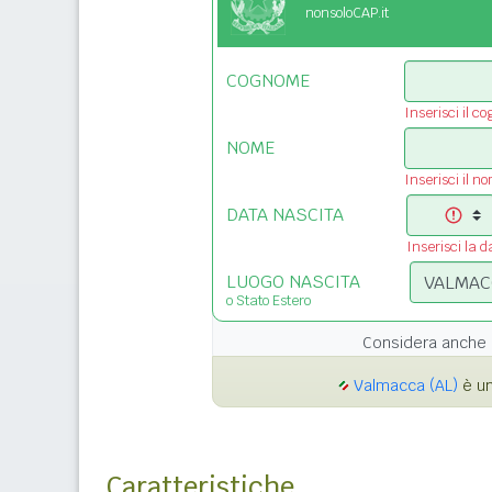
nonsoloCAP.it
COGNOME
Inserisci il c
NOME
Inserisci il n
DATA NASCITA
Inserisci la d
LUOGO NASCITA
o Stato Estero
Considera anche 
Valmacca (AL)
è un
Caratteristiche