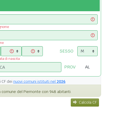
ognome
ome
SESSO
ata di nascita
PROV
i
CF dei
nuovi comuni istituiti nel
2026
 comune del Piemonte con 948 abitanti.
Calcola CF