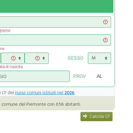
ognome
ome
SESSO
ata di nascita
PROV
i
CF dei
nuovi comuni istituiti nel
2026
 comune del Piemonte con 658 abitanti.
Calcola CF