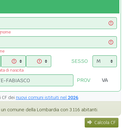
ognome
ome
SESSO
ata di nascita
PROV
i
CF dei
nuovi comuni istituiti nel
2026
un comune della Lombardia con 3.116 abitanti.
Calcola CF