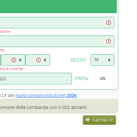
ognome
ome
SESSO
ata di nascita
PROV
i
CF dei
nuovi comuni istituiti nel
2026
omune della Lombardia con 6.022 abitanti.
Calcola CF