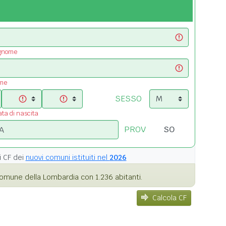
ognome
ome
SESSO
ata di nascita
PROV
i
CF dei
nuovi comuni istituiti nel
2026
omune della Lombardia con 1.236 abitanti.
Calcola CF