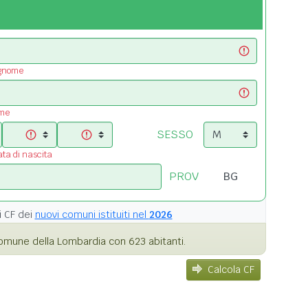
ognome
ome
SESSO
ata di nascita
PROV
i
CF dei
nuovi comuni istituiti nel
2026
omune della Lombardia con 623 abitanti.
Calcola CF