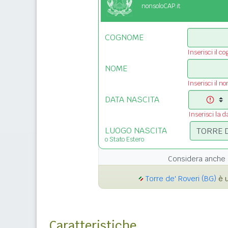
nonsoloCAP.it
COGNOME
Inserisci il c
NOME
Inserisci il n
DATA NASCITA
Inserisci la d
LUOGO NASCITA
o Stato Estero
Considera anche 
Torre de' Roveri (BG)
è u
Caratteristiche