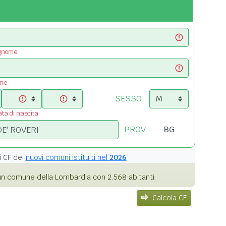
ognome
ome
SESSO
ata di nascita
PROV
i
CF dei
nuovi comuni istituiti nel
2026
n comune della Lombardia con 2.568 abitanti.
Calcola CF