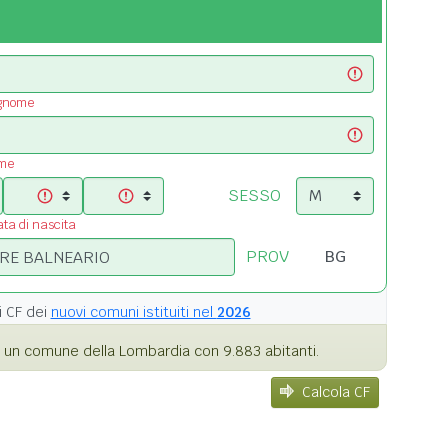
ognome
ome
SESSO
ata di nascita
PROV
i
CF dei
nuovi comuni istituiti nel
2026
 un comune della Lombardia con 9.883 abitanti.
Calcola CF