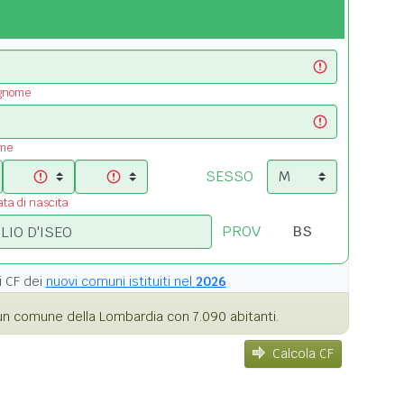
ognome
ome
SESSO
ata di nascita
PROV
i
CF dei
nuovi comuni istituiti nel
2026
n comune della Lombardia con 7.090 abitanti.
Calcola CF