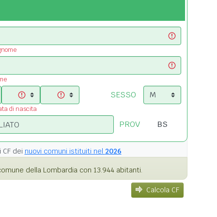
ognome
ome
SESSO
ata di nascita
PROV
i
CF dei
nuovi comuni istituiti nel
2026
omune della Lombardia con 13.944 abitanti.
Calcola CF