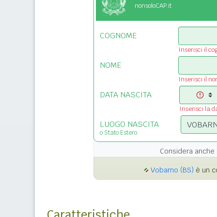
nonsoloCAP.it
COGNOME
Inserisci il c
NOME
Inserisci il n
DATA NASCITA
Inserisci la d
LUOGO NASCITA
o Stato Estero
Considera anche 
Vobarno (BS)
è un c
Caratteristiche