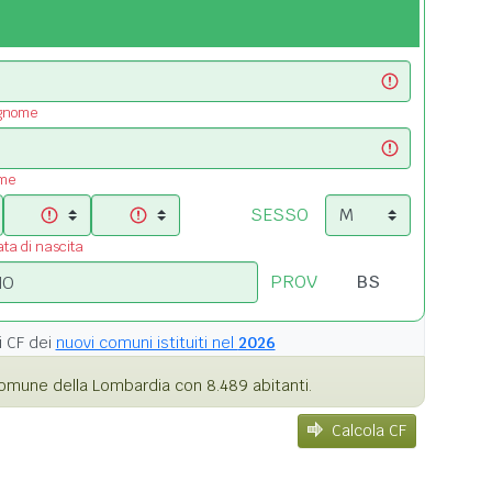
ognome
ome
SESSO
ata di nascita
PROV
i
CF dei
nuovi comuni istituiti nel
2026
omune della Lombardia con 8.489 abitanti.
Calcola CF