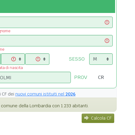
ognome
ome
SESSO
ata di nascita
PROV
i
CF dei
nuovi comuni istituiti nel
2026
 comune della Lombardia con 1.233 abitanti.
Calcola CF