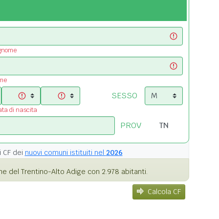
ognome
ome
SESSO
ata di nascita
PROV
i
CF dei
nuovi comuni istituiti nel
2026
 del Trentino-Alto Adige con 2.978 abitanti.
Calcola CF