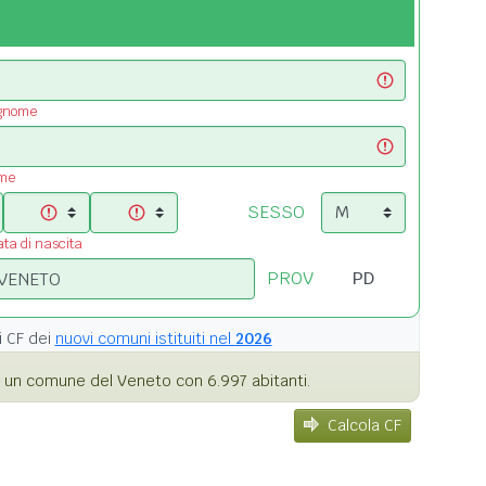
ognome
ome
SESSO
ata di nascita
PROV
i
CF dei
nuovi comuni istituiti nel
2026
 un comune del Veneto con 6.997 abitanti.
Calcola CF