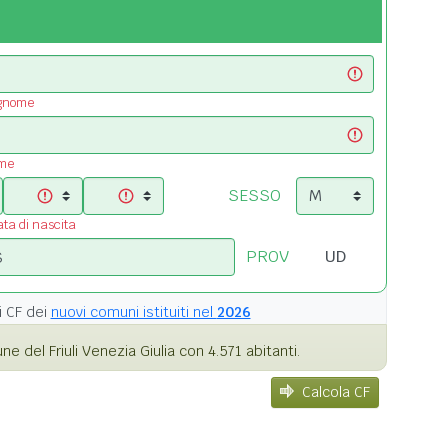
ognome
ome
SESSO
ata di nascita
PROV
i
CF dei
nuovi comuni istituiti nel
2026
 del Friuli Venezia Giulia con 4.571 abitanti.
Calcola CF