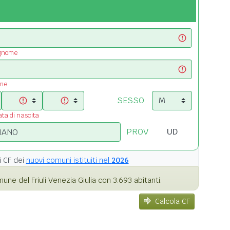
ognome
ome
SESSO
ata di nascita
PROV
i
CF dei
nuovi comuni istituiti nel
2026
ne del Friuli Venezia Giulia con 3.693 abitanti.
Calcola CF