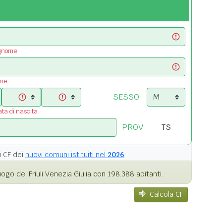
ognome
ome
SESSO
ata di nascita
PROV
i
CF dei
nuovi comuni istituiti nel
2026
go del Friuli Venezia Giulia con 198.388 abitanti.
Calcola CF