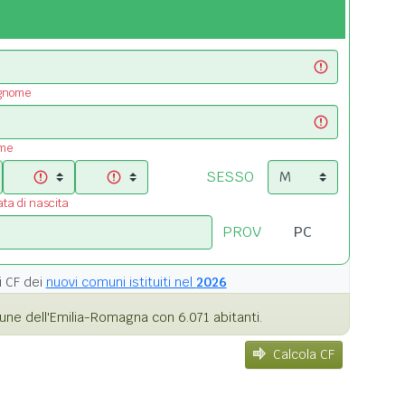
ognome
ome
SESSO
ata di nascita
PROV
i
CF dei
nuovi comuni istituiti nel
2026
ne dell'Emilia-Romagna con 6.071 abitanti.
Calcola CF