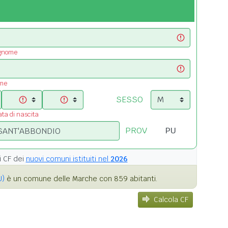
ognome
ome
SESSO
ata di nascita
PROV
i
CF dei
nuovi comuni istituiti nel
2026
U)
è un comune delle Marche con 859 abitanti.
Calcola CF