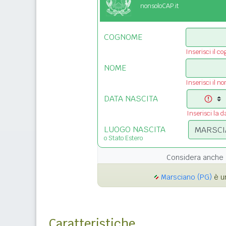
nonsoloCAP.it
COGNOME
Inserisci il c
NOME
Inserisci il n
DATA NASCITA
Inserisci la d
LUOGO NASCITA
o Stato Estero
Considera anche 
Marsciano (PG)
è un
Caratteristiche