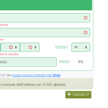
ognome
ome
SESSO
ata di nascita
PROV
i
CF dei
nuovi comuni istituiti nel
2026
 comune dell'Umbria con 17.931 abitanti.
Calcola CF