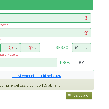
ognome
ome
SESSO
ata di nascita
PROV
i
CF dei
nuovi comuni istituiti nel
2026
comune del Lazio con 55.115 abitanti.
Calcola CF