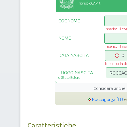
nonsoloCAP.it
COGNOME
Inserisci il c
NOME
Inserisci il n
DATA NASCITA
Inserisci la d
LUOGO NASCITA
o Stato Estero
Considera anche 
Roccagorga (LT)
è 
Caratteristiche