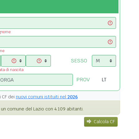
ognome
ome
SESSO
ata di nascita
PROV
i
CF dei
nuovi comuni istituiti nel
2026
un comune del Lazio con 4.109 abitanti.
Calcola CF