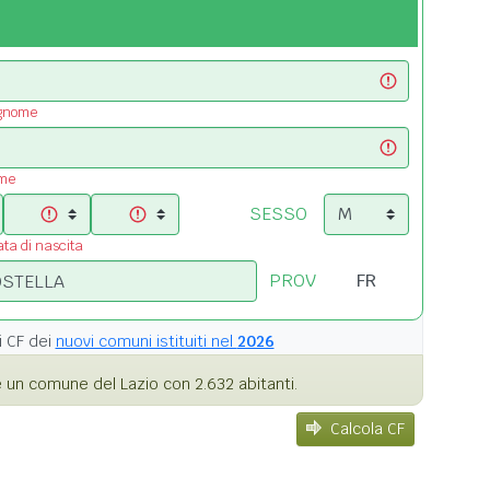
ognome
ome
SESSO
ata di nascita
PROV
i
CF dei
nuovi comuni istituiti nel
2026
 un comune del Lazio con 2.632 abitanti.
Calcola CF