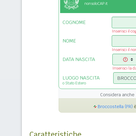
nonsoloCAP.it
COGNOME
Inserisci il c
NOME
Inserisci il n
DATA NASCITA
Inserisci la d
LUOGO NASCITA
o Stato Estero
Considera anche 
Broccostella (FR)
è
Caratteristiche