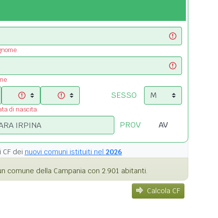
ognome
ome
SESSO
ata di nascita
PROV
i
CF dei
nuovi comuni istituiti nel
2026
n comune della Campania con 2.901 abitanti.
Calcola CF