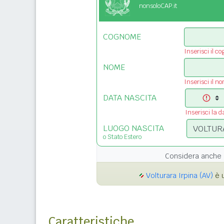
nonsoloCAP.it
COGNOME
Inserisci il c
NOME
Inserisci il n
DATA NASCITA
Inserisci la d
LUOGO NASCITA
o Stato Estero
Considera anche 
Volturara Irpina (AV)
è u
Caratteristiche