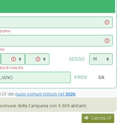
ognome
ome
SESSO
ata di nascita
PROV
i
CF dei
nuovi comuni istituiti nel
2026
comune della Campania con 5.309 abitanti.
Calcola CF