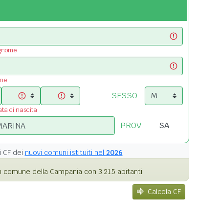
ognome
ome
SESSO
ata di nascita
PROV
i
CF dei
nuovi comuni istituiti nel
2026
 comune della Campania con 3.215 abitanti.
Calcola CF