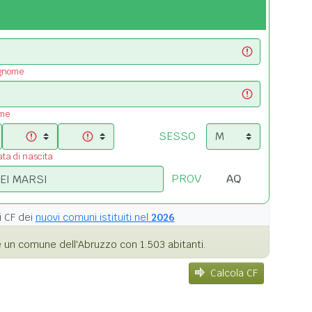
ognome
ome
SESSO
ata di nascita
PROV
i
CF dei
nuovi comuni istituiti nel
2026
 un comune dell'Abruzzo con 1.503 abitanti.
Calcola CF