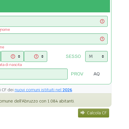
ognome
ome
SESSO
ata di nascita
PROV
i
CF dei
nuovi comuni istituiti nel
2026
omune dell'Abruzzo con 1.084 abitanti.
Calcola CF