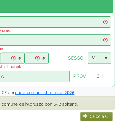
ognome
ome
SESSO
ata di nascita
PROV
i
CF dei
nuovi comuni istituiti nel
2026
 comune dell'Abruzzo con 642 abitanti.
Calcola CF