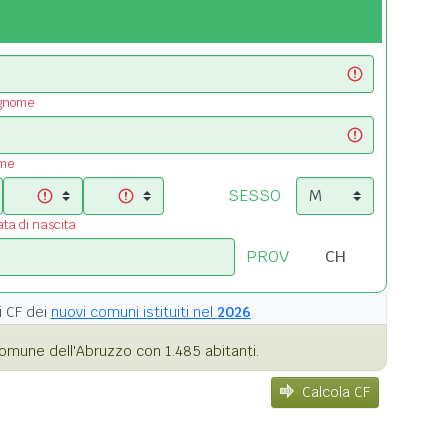
ognome
ome
SESSO
ata di nascita
PROV
i
CF dei
nuovi comuni istituiti nel
2026
omune dell'Abruzzo con 1.485 abitanti.
Calcola CF