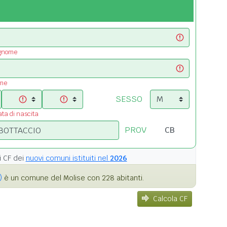
ognome
ome
SESSO
ata di nascita
PROV
i
CF dei
nuovi comuni istituiti nel
2026
)
è un comune del Molise con 228 abitanti.
Calcola CF