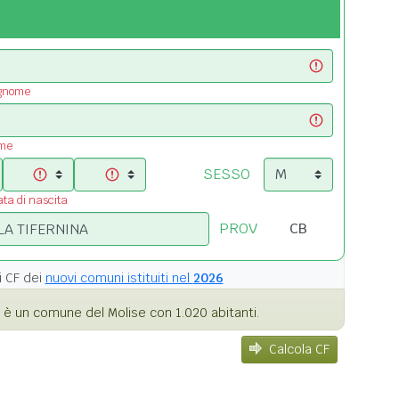
ognome
ome
SESSO
ata di nascita
PROV
i
CF dei
nuovi comuni istituiti nel
2026
è un comune del Molise con 1.020 abitanti.
Calcola CF