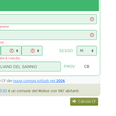
ognome
ome
SESSO
ata di nascita
PROV
i
CF dei
nuovi comuni istituiti nel
2026
(CB)
è un comune del Molise con 987 abitanti.
Calcola CF