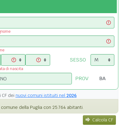
ognome
ome
SESSO
ata di nascita
PROV
i
CF dei
nuovi comuni istituiti nel
2026
 comune della Puglia con 25.764 abitanti.
Calcola CF