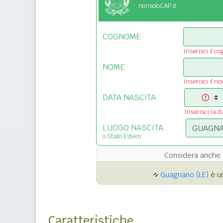
nonsoloCAP.it
COGNOME
Inserisci il c
NOME
Inserisci il n
DATA NASCITA
Inserisci la d
LUOGO NASCITA
o Stato Estero
Considera anche 
Guagnano (LE)
è un
Caratteristiche