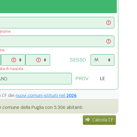
ognome
ome
SESSO
ata di nascita
PROV
i
CF dei
nuovi comuni istituiti nel
2026
 comune della Puglia con 5.306 abitanti.
Calcola CF