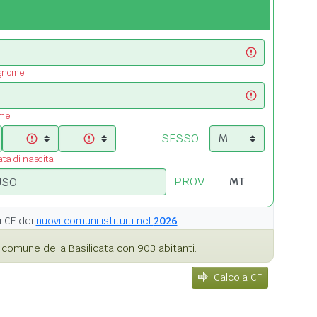
ognome
ome
SESSO
ata di nascita
PROV
i
CF dei
nuovi comuni istituiti nel
2026
comune della Basilicata con 903 abitanti.
Calcola CF