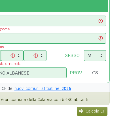
ognome
ome
SESSO
ata di nascita
PROV
i
CF dei
nuovi comuni istituiti nel
2026
è un comune della Calabria con 6.480 abitanti.
Calcola CF