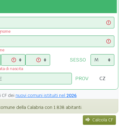
ognome
ome
SESSO
ata di nascita
PROV
i
CF dei
nuovi comuni istituiti nel
2026
omune della Calabria con 1.838 abitanti.
Calcola CF