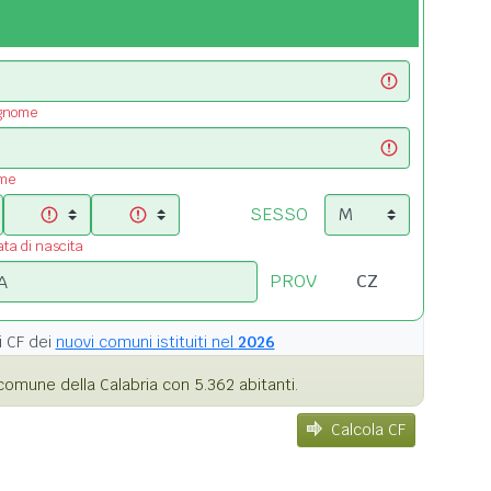
ognome
ome
SESSO
ata di nascita
PROV
i
CF dei
nuovi comuni istituiti nel
2026
omune della Calabria con 5.362 abitanti.
Calcola CF