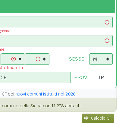
ognome
ome
SESSO
ata di nascita
PROV
i
CF dei
nuovi comuni istituiti nel
2026
 comune della Sicilia con 11.278 abitanti.
Calcola CF