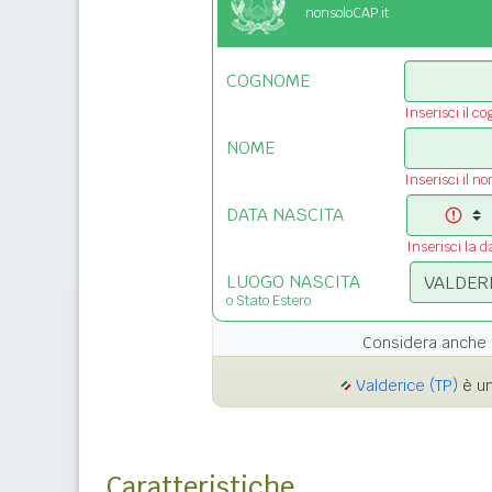
nonsoloCAP.it
COGNOME
Inserisci il c
NOME
Inserisci il n
DATA NASCITA
Inserisci la d
LUOGO NASCITA
o Stato Estero
Considera anche 
Valderice (TP)
è un
Caratteristiche