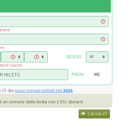
ognome
ome
SESSO
ata di nascita
PROV
i
CF dei
nuovi comuni istituiti nel
2026
 un comune della Sicilia con 2.551 abitanti.
Calcola CF