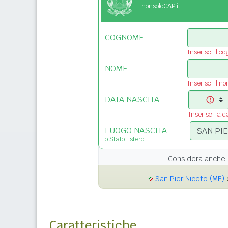
nonsoloCAP.it
COGNOME
Inserisci il c
NOME
Inserisci il n
DATA NASCITA
Inserisci la d
LUOGO NASCITA
o Stato Estero
Considera anche 
San Pier Niceto (ME)
è
Caratteristiche